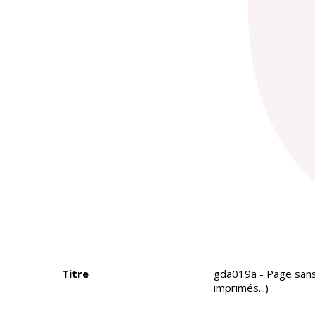
Titre
gda019a - Page sans 
imprimés...)