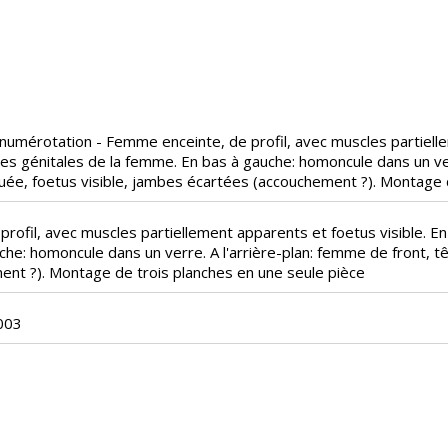
umérotation - Femme enceinte, de profil, avec muscles partiellem
ies génitales de la femme. En bas à gauche: homoncule dans un ver
uée, foetus visible, jambes écartées (accouchement ?). Montage 
ofil, avec muscles partiellement apparents et foetus visible. En 
he: homoncule dans un verre. A l'arrière-plan: femme de front, tê
nt ?). Montage de trois planches en une seule pièce
003