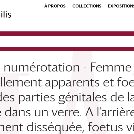
À PROPOS
COLLECTIONS
EXPOSITION
 numérotation - Femme en
llement apparents et foet
des parties génitales de 
dans un verre. A l'arriè
ement disséquée, foetus v