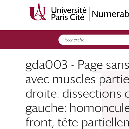
Panneau de gestion des cookies
gda003 - Page sans
avec muscles partie
droite: dissections 
gauche: homoncule 
front, tête partiell