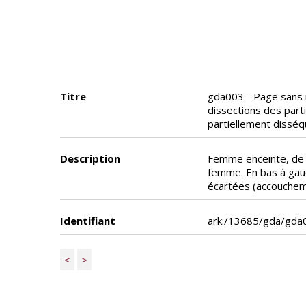
Titre
gda003 - Page sans n
dissections des part
partiellement disséq
Description
Femme enceinte, de pr
femme. En bas à gauc
écartées (accoucheme
Identifiant
ark:/13685/gda/gda
<
>