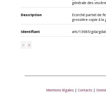
générale des viscère
Description
Ecorché partiel de f
grossière copie à la
Identifiant
ark:/13685/gda/gda
<
>
Mentions légales
|
Contacts
|
Donné