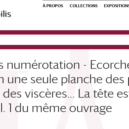
À PROPOS
COLLECTIONS
EXPOSITION
s numérotation - Ecorch
 une seule planche des p
des viscères... La tête e
pl. 1 du même ouvrage