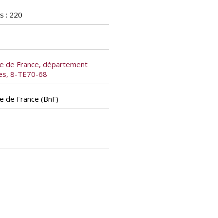
s : 220
le de France, département
ues, 8-TE70-68
le de France (BnF)