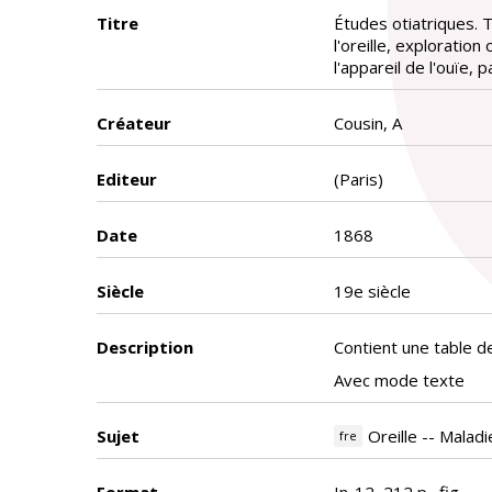
Titre
Études otiatriques. 
l'oreille, exploration
l'appareil de l'ouïe, pa
Créateur
Cousin, A
Editeur
(Paris)
Date
1868
Siècle
19e siècle
Description
Contient une table d
Avec mode texte
Sujet
Oreille -- Malad
fre