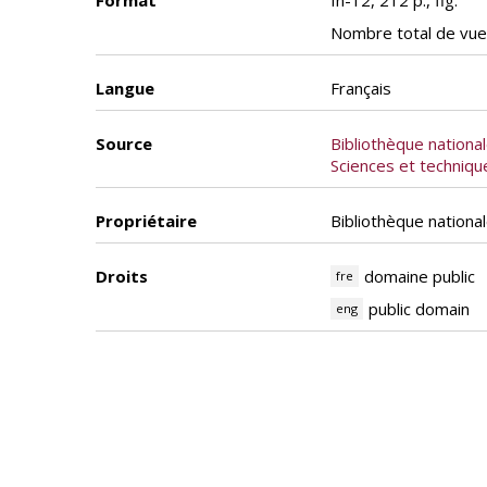
Format
In-12, 212 p., fig.
Nombre total de vue
Langue
Français
Source
Bibliothèque nationa
Sciences et techniq
Propriétaire
Bibliothèque nationa
Droits
domaine public
fre
public domain
eng