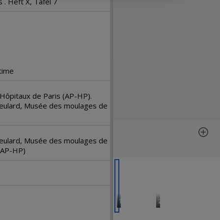
i
. Heft X, Tafel 7
r
a
d
time
o
Hôpitaux de Paris (AP-HP).
Feulard, Musée des moulages de
r
Feulard, Musée des moulages de
 (AP-HP)
1
2