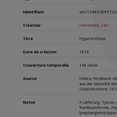
Identifiant
ark:/13685/BIPSTL
Créateur
Heitzmann, Carl
Titre
Hypertrichosis
Date de création
1876
Couverture temporelle
19e siècle
Source
Hebra, Ferdinand. At
aus der kaiserlich-kö
Staatsdruckerei. 187
Notes
X Lieferung. Tylosis,
framboesiformis, rhy
lymphangioma,hypert