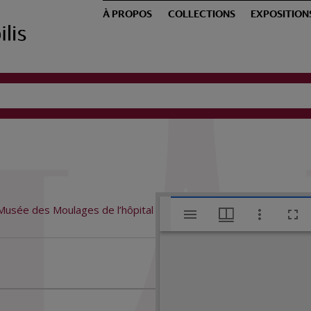
À PROPOS
COLLECTIONS
EXPOSITION
V
Musée des Moulages de l’hôpital
i
s