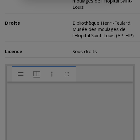
moulages de l'Hôpital Saint-
Louis
Droits
Bibliothèque Henri-Feulard,
Musée des moulages de
l'Hôpital Saint-Louis (AP-HP)
Licence
Sous droits
V
Lymphangioma tuberosum multiplex
i
s
u
a