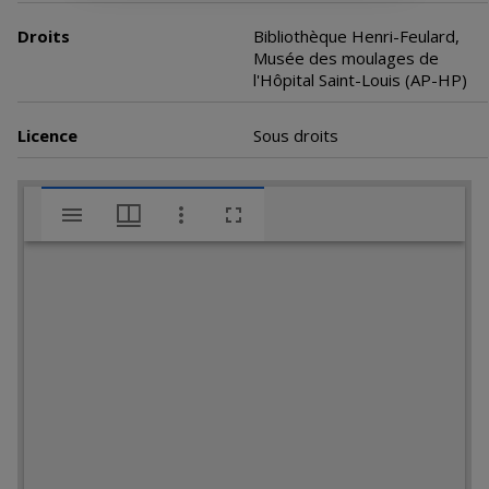
Droits
Bibliothèque Henri-Feulard,
Musée des moulages de
l'Hôpital Saint-Louis (AP-HP)
Licence
Sous droits
V
Tylosis et griphosis
i
s
u
a
l