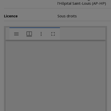
l'Hôpital Saint-Louis (AP-HP)
Licence
Sous droits
V
Pemphigus foliaceus
i
s
u
a
l
i