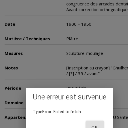
congruence des arcades dentai
Avant correction orthognatique
Date
1900 – 1950
Matière / Techniques
Plâtre
Mesures
Sculpture-moulage
Notes
[Inscription au crayon] "Ghuilhe
/ [?] / 39 / avant"
Période
20e siècle
Une erreur est survenue
Domaine
Stomatologie
TypeError: Failed to fetch
Appartenance
Université Paris Cité. BIU Sant
Médecine
OK