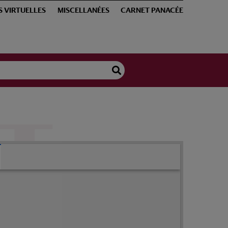
S VIRTUELLES
MISCELLANÉES
CARNET PANACÉE
[Moulage d'un nez.]