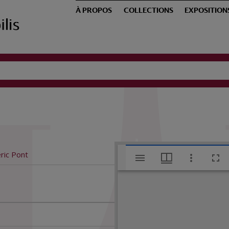
À PROPOS
COLLECTIONS
EXPOSITION
V
ric Pont
i
s