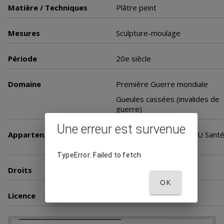
Matière / Techniques
Plâtre peint
Mesures
Sculpture-moulage
Période
20e siècle
Domaine
Première Guerre mondiale
Gueules cassées (invalides de
guerre)
Une erreur est survenue
Appartenance
Université Paris Cité. BIU Sant
Médecine
TypeError: Failed to fetch
Droits
BIU Santé
OK
Licence
Licence ouverte