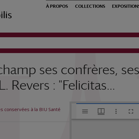
À PROPOS
COLLECTIONS
EXPOSITION
champ ses confrères, ses 
evers : "Felicitas...
V
es conservées à la BIU Santé
i