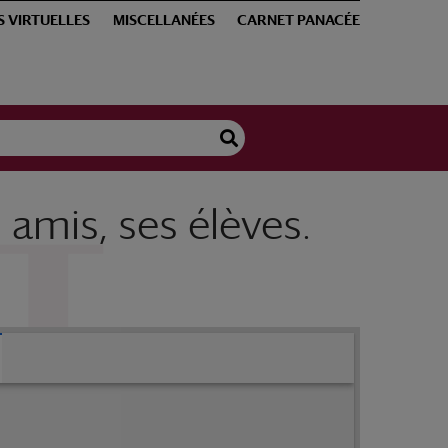
S VIRTUELLES
MISCELLANÉES
CARNET PANACÉE
amis, ses élèves.
Avers : A Victor Duchamp ses confrères, ses amis, ses élèves. STUD.MEDIC.ANN.L. Revers : "Felicitas illa multis salutem dare et ad vitam vocare" Sénèque