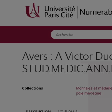
Panneau de gestion des cookies
Avers : A Victor Du
STUD.MEDIC.ANN.L. R
Collections
Monnaies et médaill
pôle médecine
DESCRIPTION
VOIR PLUS