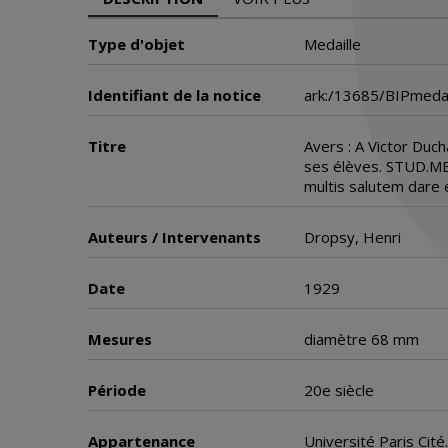
Type d'objet
Medaille
Identifiant de la notice
ark:/13685/BIPmed
Titre
Avers : A Victor Duc
ses élèves. STUD.MEDI
multis salutem dare
Auteurs / Intervenants
Dropsy, Henri
Date
1929
Mesures
diamètre 68 mm
Période
20e siècle
Appartenance
Université Paris Cit