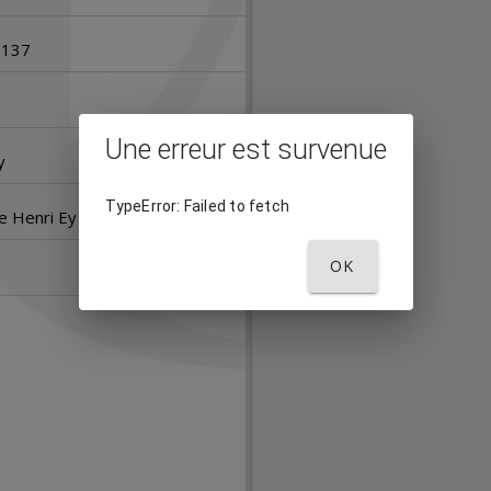
u
a
e137
l
Une erreur est survenue
i
y
s
TypeError: Failed to fetch
e Henri Ey
e
OK
u
r
M