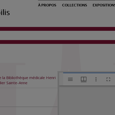
À PROPOS
COLLECTIONS
EXPOSITION
V
 la Bibliothèque médicale Henri
lier Sainte-Anne
i
s