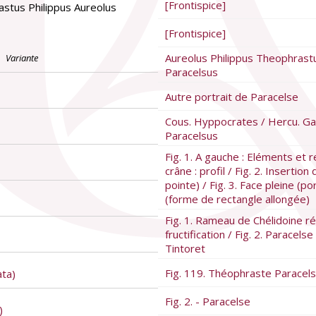
[Frontispice]
stus Philippus Aureolus
[Frontispice]
Aureolus Philippus Theophrast
Variante
Paracelsus
Autre portrait de Paracelse
Cous. Hyppocrates / Hercu. Gall
Paracelsus
Fig. 1. A gauche : Eléments et 
crâne : profil / Fig. 2. Insertio
pointe) / Fig. 3. Face pleine (p
(forme de rectangle allongée)
Fig. 1. Rameau de Chélidoine r
fructification / Fig. 2. Paracel
Tintoret
Fig. 119. Théophraste Paracel
ata)
Fig. 2. - Paracelse
)