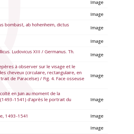
Image
Image
us bombast, ab hohenheim, dictus
Image
Image
icus. Ludovicus XIII / Germanus. Th.
Image
repères à observer sur le visage et le
n des cheveux (circulaire, rectangulaire, en
Image
ortrait de Paracelse) / Fig. 4. Face osseuse
écolté en Juin au moment de la
se (1493-1541) d'après le portrait du
Image
se, 1493-1541
Image
Image