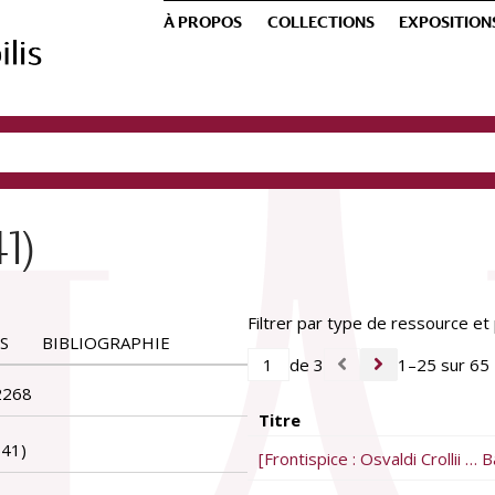
À PROPOS
COLLECTIONS
EXPOSITION
1)
Filtrer par type de ressource et 
S
BIBLIOGRAPHIE
de 3
1–25 sur 65
2268
Titre
541)
[Frontispice : Osvaldi Crollii … 