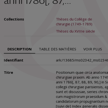
anni 1786[, 87,...
Collections
Thèses du Collège de
chirurgie (1749-1789)
Thèses du XVIIIe siècle
DESCRIPTION
TABLE DES MATIÈRES
VOIR PLUS
Identifiant
ark:/13685/ms02342_ms0234
Titre
Positionum quae circa anatomi
chirurgiae praxim. Ab anno 174
anni 1786[, 87, 88, 89, 90,] in S
collegii chirurgiae parisiensis, a
sunt et discussae, series chron
cum magistrorum praesidum &
candidatorum propugnantium n
[suivi de] Index generalis diss