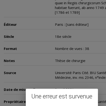
quae in Regiis chirurgicorum Sch
habitae fuerunt, ab anno 1749
[1786 et 1789]
Éditeur
Paris : [sans éditeur]
Siècle
18e siècle
Format
Nombre de vues : 38
Notes
Thèse de chirurgie
Source
Université Paris Cité. BIU Sant
Médecine, inv. ms 2346, n°inde
Date de mise en ligne
9 avril 2021
Une erreur est survenue
Propriétaire
Université Paris Cité. BIU San