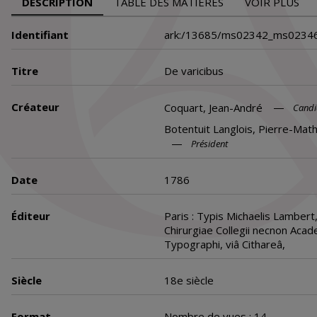
DESCRIPTION
TABLE DES MATIÈRES
VOIR PLUS
Identifiant
ark:/13685/ms02342_ms0234
Titre
De varicibus
Créateur
Coquart, Jean-André
Candi
Botentuit Langlois, Pierre-Math
Président
Date
1786
Éditeur
Paris : Typis Michaelis Lambert,
Chirurgiae Collegii necnon Aca
Typographi, viâ Cithareâ,
Siècle
18e siècle
Format
Nombre de vues : 14