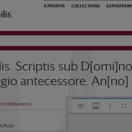
À PROPOS
COLLECTIONS
EXPOSITION
is. Scriptis sub D[omi]n
o antecessore. An[no] 1
V
et médicaments
i
R PLUS