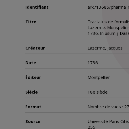
Identifiant
ark:/13685/pharma
Titre
Tractatus de formuli
Lazerme. Monspelien
1736. In usum j. Dass
Créateur
Lazerme, Jacques
Date
1736
Éditeur
Montpellier
Siècle
18e siècle
Format
Nombre de vues : 2
Source
Université Paris Cité
255