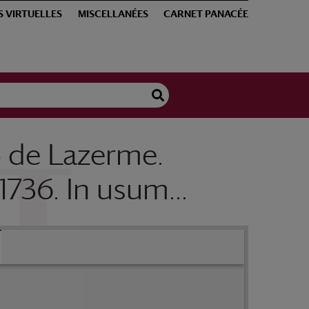
S VIRTUELLES
MISCELLANÉES
CARNET PANACÉE
o de Lazerme.
736. In usum...
Tractatus de formulis. Scriptis sub D[omi]no de Lazerme. Monspeliensium Regio antecessore. An[no] 1736. In usum j. Dassieu Tarbiensis. [Formulaire]