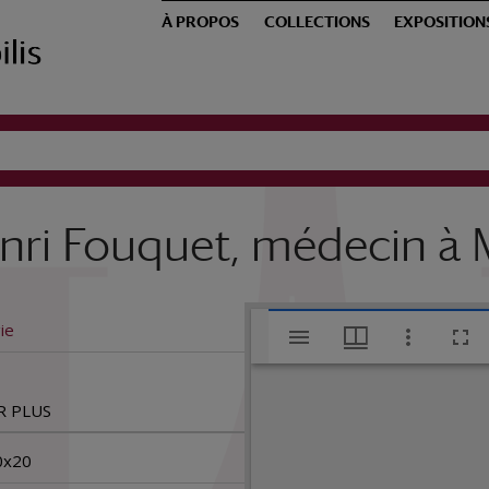
À PROPOS
COLLECTIONS
EXPOSITION
nri Fouquet, médecin à 
V
ie
Consultation d
i
R PLUS
s
0x20