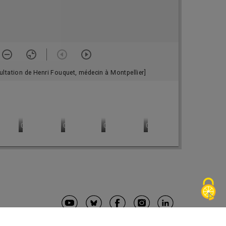
ultation de Henri Fouquet, médecin à Montpellier]
 Fouquet, médecin à Montpellier]
 sn
0004 - sn
0005 - sn
0006 - sn
0007 - sn
0008 - sn