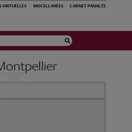
S VIRTUELLES
MISCELLANÉES
CARNET PANACÉE
Montpellier
e Henri Fouquet, médecin à Montpellier