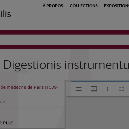
À PROPOS
COLLECTIONS
EXPOSITION
Digestionis instrument
V
é de médecine de Paris (1539-
An Aër pra
i
cle
s
R PLUS