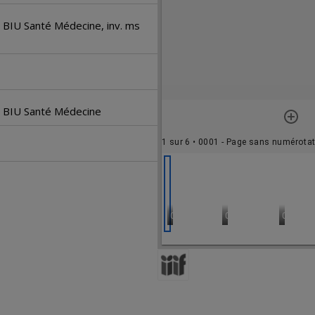
i
é. BIU Santé Médecine, inv. ms
r
a
d
é. BIU Santé Médecine
o
1 sur 6
• 0001 - Page sans numérotation - Posterior De
r
0001 - Page sans numérotation - P
0002 - Page blanche
0003 - 