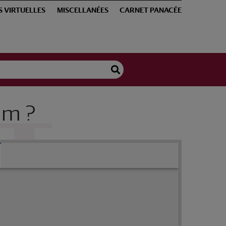
S VIRTUELLES
MISCELLANÉES
CARNET PANACÉE
um ?
ecipuum Digestionis instrumentum ?