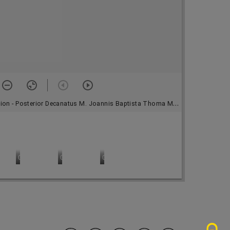
canatus M. Joannis Baptista Thoma Martinenq, a Die 8â 9bris 1748. ad Diem 7am 9bris 1750.
osterior Decanatus M. Joannis Baptista Thoma Martinenq, a Die 8â 9bris 1
Page 1 - An Aër praecipuum Digestionis instrumentum ?
0004 - Page 2
0005 - Page 3
0006 - Page 4