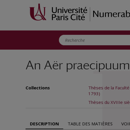
Panneau de gestion des cookies
An Aër praecipuum 
Collections
Thèses de la Facult
1793)
Thèses du XVIIIe siè
DESCRIPTION
TABLE DES MATIÈRES
VOI