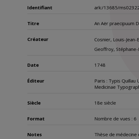
Identifiant
ark:/13685/ms023
Titre
An Aër praecipuum D
Créateur
Cosnier, Louis-Jean-
Geoffroy, Stéphane-
Date
1748
Éditeur
Paris : Typis Quillau 
Medicinae Typograp
Siècle
18e siècle
Format
Nombre de vues : 6
Notes
Thèse de médecine q