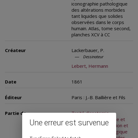
iconographie pathologique
des altérations morbides
tant liquides que solides
observées dans le corps
humain. Atlas, tome second,
planches XCV à CC
Créateur
Lackerbauer, P.
Dessinateur
Lebert, Hermann
Date
1861
Éditeur
Paris : J.-B. Baillière et Fils
Partie de
Traité d'anatomie
pathologique générale et
Une erreur est survenue
spéciale : ou description et
iconographie pathologique
des altérations morbides