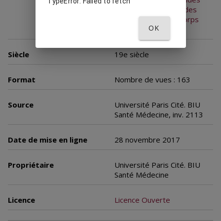
TypeError: Failed to fetch
tant liquides que solides
observées dans le corps
OK
humain. 4 volumes
Siècle
19e siècle
Format
Nombre de vues : 163
Source
Université Paris Cité. BIU
Santé Médecine, inv. 2113
Date de mise en ligne
28 novembre 2017
Propriétaire
Université Paris Cité. BIU
Santé Médecine
Licence
Licence Ouverte