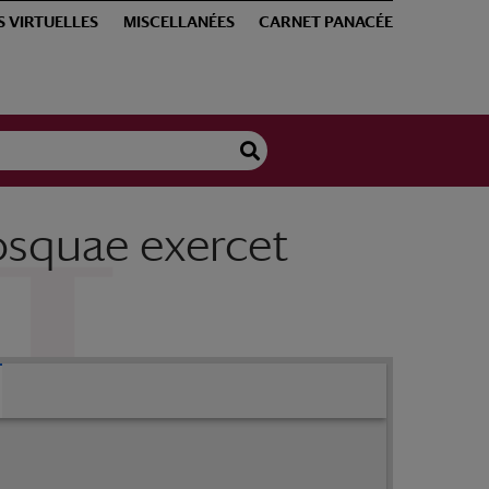
S VIRTUELLES
MISCELLANÉES
CARNET PANACÉE
osquae exercet
Selecta praxis medico-chirurgicae, quam Mosquae exercet Alexander Auvert