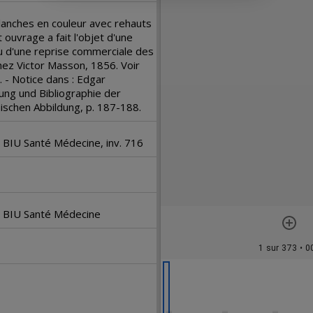
M
lanches en couleur avec rehauts
i
t ouvrage a fait l'objet d'une
u d'une reprise commerciale des
r
chez Victor Masson, 1856. Voir
 - Notice dans : Edgar
ung und Bibliographie der
a
ischen Abbildung, p. 187-188.
d
. BIU Santé Médecine, inv. 716
o
r
é. BIU Santé Médecine
1 sur 373
• 0