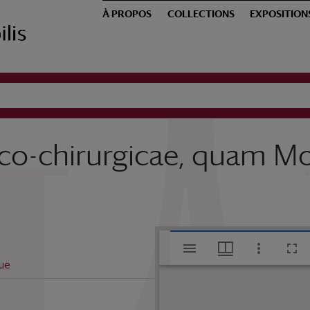
À PROPOS
COLLECTIONS
EXPOSITION
ico-chirurgicae, quam M
V
ue
i