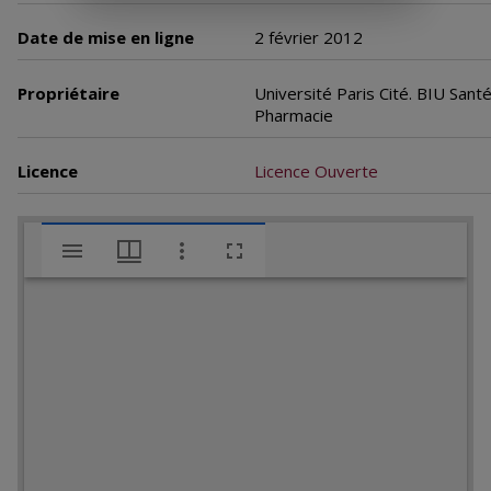
Date de mise en ligne
2 février 2012
Propriétaire
Université Paris Cité. BIU Sant
Pharmacie
Licence
Licence Ouverte
V
Encyclopédie chimique. Tome II.- Métalloïdes. 1er appendice : reproduction artificielle des minéraux, par M. L. Bourgeois.
i
s
u
a