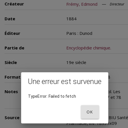
Créateur
Frémy, Edmond
Directeur
Date
1884
Éditeur
Paris : Dunod
Partie de
Encyclopédie chimique.
Siècle
19e siècle
Format
Nombre de vues : 248
Une erreur est survenue
Notes
Encyclopédie en 94 vol. Les
TypeError: Failed to fetch
volumes 30(2), 44, 77 et 78
n'ont pas été publiés.
OK
Source
Université Paris Cité. BIU Sant
Pharmacie, inv. 18935x09