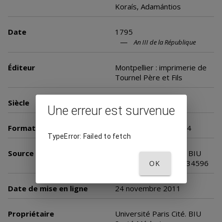
Koraís, Adamántios
Date
1795
An III de la République
Éditeur
Montpellier : imprimerie de
Tournel Père et Fils
Siècle
18e siècle
Une erreur est survenue
Format
Nombre de vues : 344
TypeError: Failed to fetch
Source
Université Paris Cité. BIU
Santé Médecine, inv. 34596
OK
Date de mise en ligne
24 novembre 2011
Propriétaire
Université Paris Cité. BIU