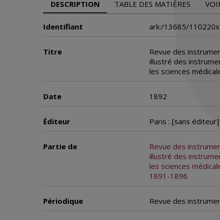
DESCRIPTION
TABLE DES MATIÈRES
VOI
Identifiant
ark:/13685/110220
Titre
Revue des instrument
illustré des instrum
les sciences médicale
Date
1892
Éditeur
Paris : [sans éditeur]
Partie de
Revue des instrument
illustré des instrum
les sciences médicales
1891-1896
Périodique
Revue des instrumen