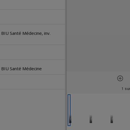
M
i
6
r
. BIU Santé Médecine, inv.
a
d
é. BIU Santé Médecine
o
r
1 su
0001 - Page 1 - Bulletin
0002 - Page 2 - Bulleti
0003 - Pag