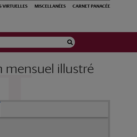
S VIRTUELLES
MISCELLANÉES
CARNET PANACÉE
n mensuel illustré
Revue des instruments de chirurgie ; bulletin mensuel illustré des instruments et appareils en usage dans les sciences médicales ; dir. Emile Galante, 1892