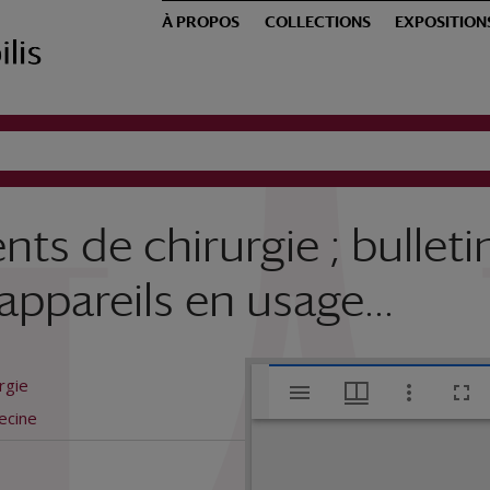
À PROPOS
COLLECTIONS
EXPOSITION
s de chirurgie ; bulleti
ppareils en usage...
V
rgie
ecine
i