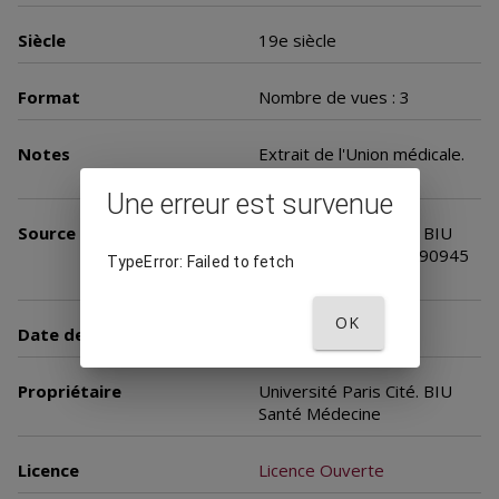
Siècle
19e siècle
Format
Nombre de vues : 3
Notes
Extrait de l'Union médicale.
3è s. 24 juin 1875
Une erreur est survenue
Source
Université Paris Cité. BIU
Santé Médecine, inv. 90945
TypeError: Failed to fetch
t. 36 n° 8 ter
OK
Date de mise en ligne
17 février 2010
Propriétaire
Université Paris Cité. BIU
Santé Médecine
Licence
Licence Ouverte