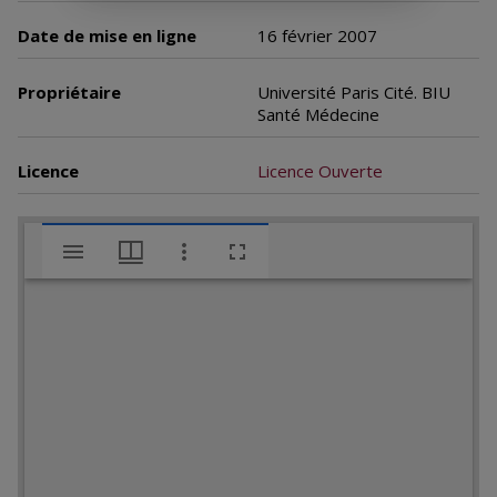
Date de mise en ligne
16 février 2007
Propriétaire
Université Paris Cité. BIU
Santé Médecine
Licence
Licence Ouverte
V
[Thèse à image de chirurgie : Jésus guérissant les malades]
i
s
u
a