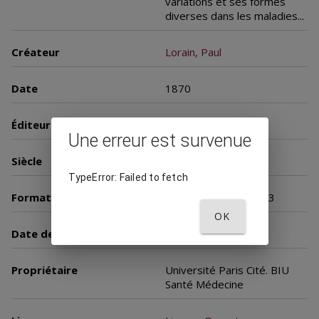
variations et ses formes
diverses dans les maladies...
Créateur
Lorain, Paul
Date
1870
Éditeur
Paris : J. B. Baillière
Une erreur est survenue
Siècle
19e siècle
TypeError: Failed to fetch
Format
Nombre de vues : 383
OK
Date de mise en ligne
16 septembre 2005
Propriétaire
Université Paris Cité. BIU
Santé Médecine