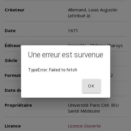
Créateur
Allemand, Louis Augustin
(attribué à)
Date
1671
Éditeur
Grenoble : Philippe Charvys
Une erreur est survenue
Siècle
17e siècle
TypeError: Failed to fetch
Format
Nombre de vues : 152
OK
Date de mise en ligne
27 mars 2003
Propriétaire
Université Paris Cité. BIU
Santé Médecine
Licence
Licence Ouverte