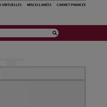
S VIRTUELLES
MISCELLANÉES
CARNET PANACÉE
elius : De acutis passionibus