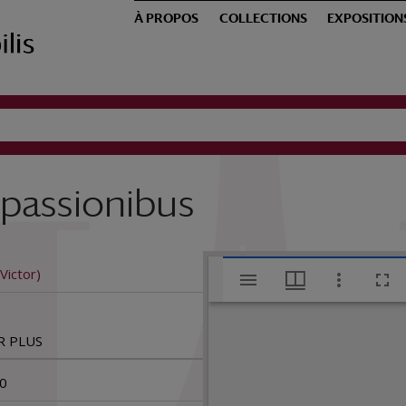
À PROPOS
COLLECTIONS
EXPOSITION
 passionibus
V
Victor)
Aur
i
R PLUS
s
0