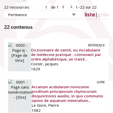
22 ressources
de 1
1–22 sur 22
Siècle
liste
|
grille
17e siècle
(2)
18e siècle
(5)
22 contenus
19e siècle
(15)
Lieu de conservation
Université Paris Cité. BIU Santé Médecine
(10)
RÉFÉRENCE
Bibliothèque nationale de France (BnF)
(8)
Dictionnaire de santé, ou Vocabulaire
Université Paris Cité. BIU Santé Pharmacie
(3)
de médecine pratique : contenant par
ordre alphabétique, un traité...
Coster, Jacques
1829
LIVRE
Arcanum acidularum novissime
proditum principiorum chymicorum
disquisitionis auxilio, in quo communis
opinio de aquarum mineralium...
Le Givre, Pierre
1682