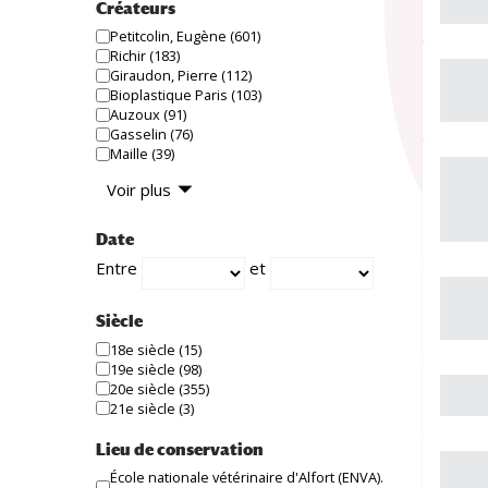
Créateurs
Petitcolin, Eugène
(601)
Richir
(183)
Giraudon, Pierre
(112)
Bioplastique Paris
(103)
Auzoux
(91)
Gasselin
(76)
Maille
(39)
Voir plus
Date
Entre
et
Siècle
18e siècle
(15)
19e siècle
(98)
20e siècle
(355)
21e siècle
(3)
Lieu de conservation
École nationale vétérinaire d'Alfort (ENVA).