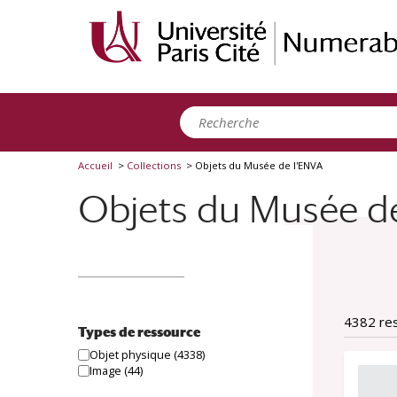
Panneau de gestion des cookies
Accueil
>
Collections
>
Objets du Musée de l'ENVA
Objets du Musée d
4382 re
Types de ressource
Objet physique
(4338)
Image
(44)