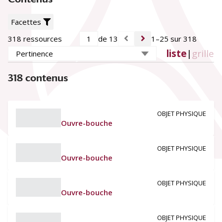
Siècle
19e siècle
(1)
Facettes
Lieu de conservation
318 ressources
de 13
1–25 sur 318
Assistance Publique-Hôpitaux de Paris (AP-HP). Musée
liste
|
grille
(318)
318 contenus
OBJET PHYSIQUE
Ouvre-bouche
OBJET PHYSIQUE
Ouvre-bouche
OBJET PHYSIQUE
Ouvre-bouche
OBJET PHYSIQUE