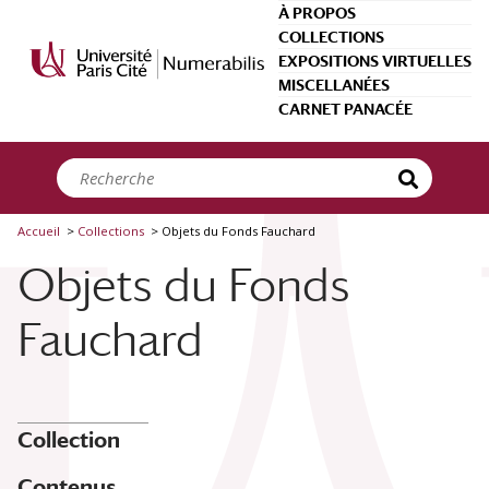
Panneau de gestion des cookies
À PROPOS
COLLECTIONS
EXPOSITIONS VIRTUELLES
MISCELLANÉES
Types de ressource
CARNET PANACÉE
Objet physique
(317)
Image
(1)
Créateurs
Charrière
(9)
Accueil
>
Collections
>
Objets du Fonds Fauchard
White S. S.
(7)
Gysi
(6)
Objets du Fonds
Blanc
(4)
Ash & Son
(3)
Beauregard
(2)
Fauchard
Luer
(2)
Voir plus
Date
Collection
Entre
et
Contenus