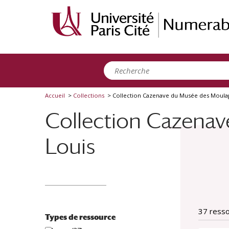
Panneau de gestion des cookies
Accueil
>
Collections
>
Collection Cazenave du Musée des Moulage
Collection Cazenav
Louis
37 ress
Types de ressource