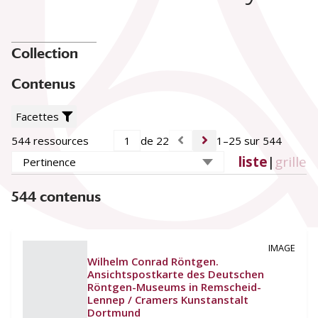
Collection
Contenus
Facettes
544 ressources
de 22
1–25 sur 544
liste
|
grille
544 contenus
IMAGE
Wilhelm Conrad Röntgen.
Ansichtspostkarte des Deutschen
Röntgen-Museums in Remscheid-
Lennep / Cramers Kunstanstalt
Dortmund