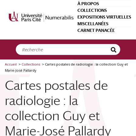
Panneau de gestion des cookies
À PROPOS
COLLECTIONS
EXPOSITIONS VIRTUELLES
MISCELLANÉES
Types de ressource
CARNET PANACÉE
Image
(544)
Créateurs
Wegman, William
(1)
Accueil
>
Collections
>
Cartes postales de radiologie : la collection Guy et
Date
Marie-José Pallardy
Entre
et
Cartes postales de
Siècle
radiologie : la
20e siècle
(5)
Lieu de conservation
collection Guy et
Guy et Marie-José Pallardy
(544)
Marie-José Pallardy