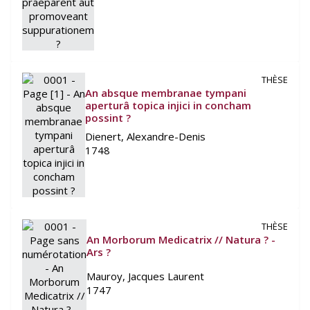
THÈSE
An absque membranae tympani
aperturâ topica injici in concham
possint ?
Dienert, Alexandre-Denis
1748
THÈSE
An Morborum Medicatrix // Natura ? -
Ars ?
Mauroy, Jacques Laurent
1747