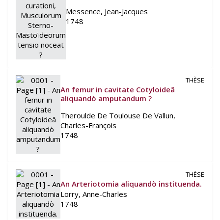
Messence, Jean-Jacques
1748
THÈSE
An femur in cavitate Cotyloideâ
aliquandò amputandum ?
Theroulde De Toulouse De Vallun,
Charles-François
1748
THÈSE
An Arteriotomia aliquandò instituenda.
Lorry, Anne-Charles
1748