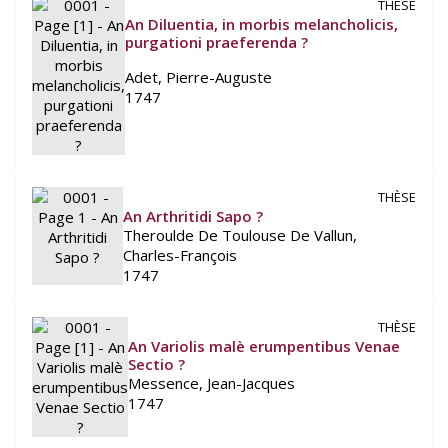
THÈSE
An Diluentia, in morbis melancholicis,
purgationi praeferenda ?
Adet, Pierre-Auguste
1747
THÈSE
An Arthritidi Sapo ?
Theroulde De Toulouse De Vallun,
Charles-François
1747
THÈSE
An Variolis malè erumpentibus Venae
Sectio ?
Messence, Jean-Jacques
1747