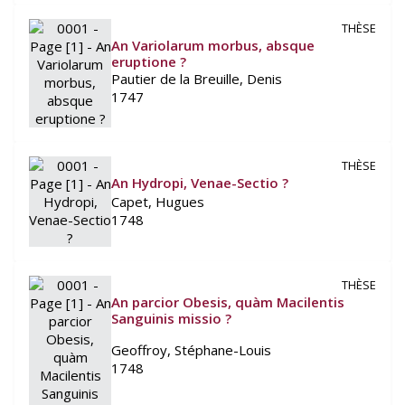
THÈSE
An Variolarum morbus, absque
eruptione ?
Pautier de la Breuille, Denis
1747
THÈSE
An Hydropi, Venae-Sectio ?
Capet, Hugues
1748
THÈSE
An parcior Obesis, quàm Macilentis
Sanguinis missio ?
Geoffroy, Stéphane-Louis
1748