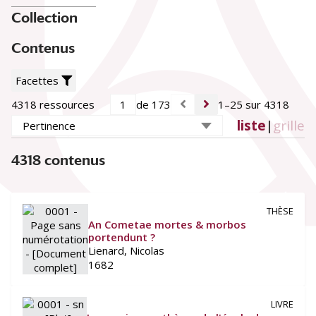
Siècle
Collection
16e siècle
(312)
17e siècle
(1812)
Contenus
18e siècle
(2193)
19e siècle
(1)
Facettes
Lieu de conservation
4318 ressources
de 173
1–25 sur 4318
Université Paris Cité. BIU Santé Médecine
(4318)
liste
|
grille
4318 contenus
THÈSE
An Cometae mortes & morbos
portendunt ?
Lienard, Nicolas
1682
LIVRE