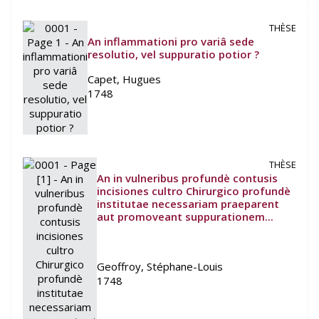
THÈSE
An inflammationi pro variâ sede
resolutio, vel suppuratio potior ?
Capet, Hugues
1748
THÈSE
An in vulneribus profundè contusis
incisiones cultro Chirurgico profundè
institutae necessariam praeparent
aut promoveant suppurationem...
Geoffroy, Stéphane-Louis
1748