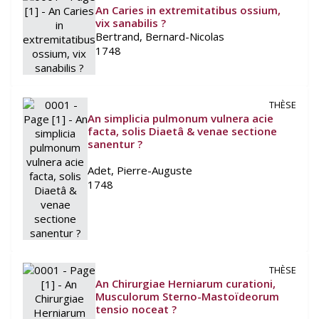
An Caries in extremitatibus ossium,
vix sanabilis ?
Bertrand, Bernard-Nicolas
1748
THÈSE
An simplicia pulmonum vulnera acie
facta, solis Diaetâ & venae sectione
sanentur ?
Adet, Pierre-Auguste
1748
THÈSE
An Chirurgiae Herniarum curationi,
Musculorum Sterno-Mastoïdeorum
tensio noceat ?