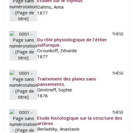
Etudes sur le thymus
Dahms, Anna
1877
THÈSE
Du rôle physiologique de l'éther
sulfurique.
Ocounkoff, Zénaïde
1877
THÈSE
Traitement des plaies sans
pansements.
Dimitrieff, Sophie
1878
THÈSE
Etude histologique sur la structure des
artères
Berladsky, Anastasie