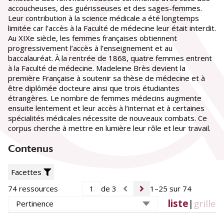
accoucheuses, des guérisseuses et des sages-femmes.
Leur contribution à la science médicale a été longtemps
Siècle
limitée car l’accès à la Faculté de médecine leur était interdit.
17e siècle
(1)
Au XIXe siècle, les femmes françaises obtiennent
19e siècle
(54)
progressivement l’accès à l’enseignement et au
20e siècle
(19)
baccalauréat. À la rentrée de 1868, quatre femmes entrent
à la Faculté de médecine. Madeleine Brès devient la
Lieu de conservation
première Française à soutenir sa thèse de médecine et à
Université Paris Cité. BIU Santé Médecine
(62)
être diplômée docteure ainsi que trois étudiantes
Académie nationale de médecine
(1)
étrangères. Le nombre de femmes médecins augmente
Bibliothèque nationale de France (BnF)
(1)
ensuite lentement et leur accès à l’internat et à certaines
Collection particulière
(1)
spécialités médicales nécessite de nouveaux combats. Ce
corpus cherche à mettre en lumière leur rôle et leur travail.
Contenus
Facettes
74 ressources
de 3
1–25 sur 74
liste
|
grille