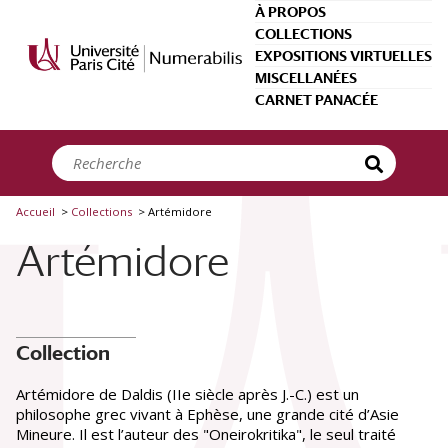
Panneau de gestion des cookies
À PROPOS
COLLECTIONS
EXPOSITIONS VIRTUELLES
MISCELLANÉES
Types de ressource
CARNET PANACÉE
Livre
(4)
Créateurs
Artemidore
(4)
Achmet
(1)
Accueil
>
Collections
>
Artémidore
Astrampsychus
(1)
Cornarius, Janus
(1)
Artémidore
Du Moulin, Antoine
(1)
Krauss, Friedrich Salomo
(1)
Nifo, Agostino
(1)
Voir plus
Collection
Date
Entre
et
Artémidore de Daldis (IIe siècle après J.-C.) est un
philosophe grec vivant à Ephèse, une grande cité d’Asie
Mineure. Il est l’auteur des "Oneirokritika", le seul traité
Siècle