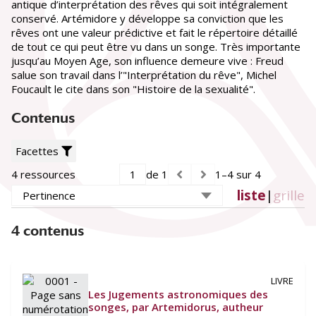
antique d’interprétation des rêves qui soit intégralement
16e siècle
(1)
conservé. Artémidore y développe sa conviction que les
17e siècle
(2)
rêves ont une valeur prédictive et fait le répertoire détaillé
19e siècle
(1)
de tout ce qui peut être vu dans un songe. Très importante
jusqu’au Moyen Age, son influence demeure vive : Freud
Lieu de conservation
salue son travail dans l’"Interprétation du rêve", Michel
Université Paris Cité. BIU Santé Médecine
(4)
Foucault le cite dans son "Histoire de la sexualité".
Contenus
Facettes
4 ressources
de 1
1–4 sur 4
liste
|
grille
4 contenus
LIVRE
Les Jugements astronomiques des
songes, par Artemidorus, autheur