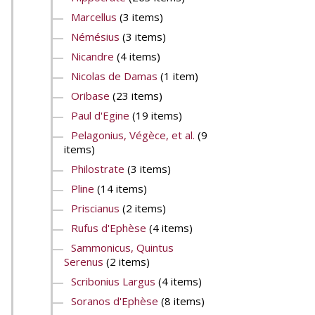
Marcellus
(3 items)
Némésius
(3 items)
Nicandre
(4 items)
Nicolas de Damas
(1 item)
Oribase
(23 items)
Paul d'Egine
(19 items)
Pelagonius, Végèce, et al.
(9
items)
Philostrate
(3 items)
Pline
(14 items)
Priscianus
(2 items)
Rufus d'Ephèse
(4 items)
Sammonicus, Quintus
Serenus
(2 items)
Scribonius Largus
(4 items)
Soranos d'Ephèse
(8 items)