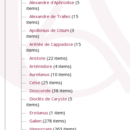
Alexandre d'Aphrodise
(5
items)
Alexandre de Tralles
(15
items)
Apollonius de Citium
(3
items)
Arétée de Cappadoce
(15
items)
Aristote
(22 items)
Artémidore
(4 items)
Aurelianus
(10 items)
Celse
(25 items)
Dioscoride
(38 items)
Dioclès de Caryste
(5
items)
Erotianus
(1 item)
Galien
(278 items)
Hippocrate
(263 items)