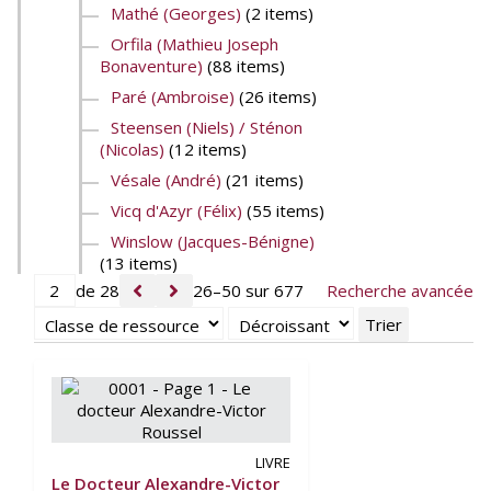
Mathé (Georges)
(2 items)
Orfila (Mathieu Joseph
Bonaventure)
(88 items)
Paré (Ambroise)
(26 items)
Steensen (Niels) / Sténon
(Nicolas)
(12 items)
Vésale (André)
(21 items)
Vicq d'Azyr (Félix)
(55 items)
Winslow (Jacques-Bénigne)
(13 items)
de 28
26–50 sur 677
Recherche avancée
Trier
LIVRE
Le Docteur Alexandre-Victor