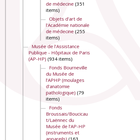
de médecine
(351
items)
Objets d'art de
l'Académie nationale
de médecine
(255
items)
Musée de l'Assistance
Publique - Hôpitaux de Paris
(AP-HP)
(934 items)
Fonds Bourneville
du Musée de
l’APHP (moulages
d'anatomie
pathologique)
(79
items)
Fonds
Broussais/Boucicau
t/Laënnec du
Musée de l’AP-HP
(instruments et
appareils)
(163