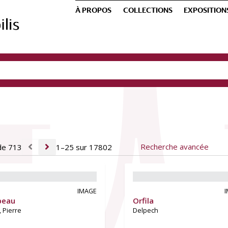
À PROPOS
COLLECTIONS
EXPOSITION
Recherche avancée
de 713
1–25 sur 17802
IMAGE
peau
Orfila
, Pierre
Delpech