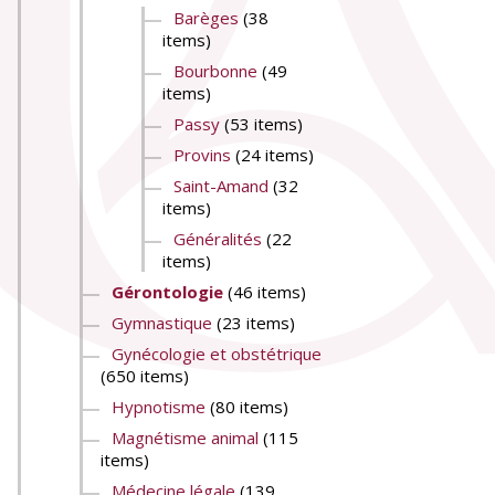
Barèges
(38
items)
Bourbonne
(49
items)
Passy
(53 items)
Provins
(24 items)
Saint-Amand
(32
items)
Généralités
(22
items)
Gérontologie
(46 items)
Gymnastique
(23 items)
Gynécologie et obstétrique
(650 items)
Hypnotisme
(80 items)
Magnétisme animal
(115
items)
Médecine légale
(139